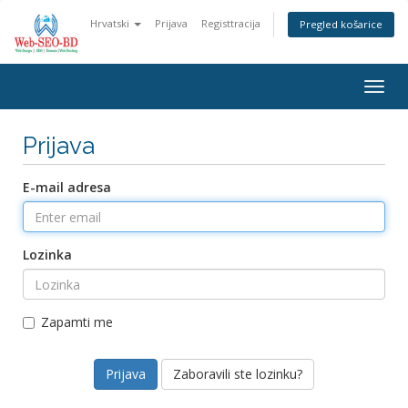
Hrvatski
Prijava
Registtracija
Pregled košarice
Togg
navig
Prijava
E-mail adresa
Lozinka
Zapamti me
Zaboravili ste lozinku?