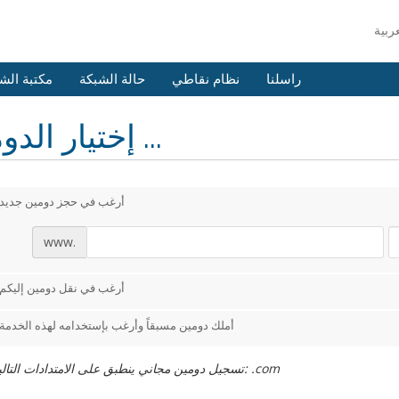
راسلنا
نظام نقاطي
حالة الشبكة
مكتبة الش
إختيار الدومين ...
أرغب في حجز دومين جديد
www.
أرغب في نقل دومين إليكم
أملك دومين مسبقاً وأرغب بإستخدامه لهذه الخدمة
تسجيل دومين مجاني ينطبق على الامتدادات التالية فقط: .com