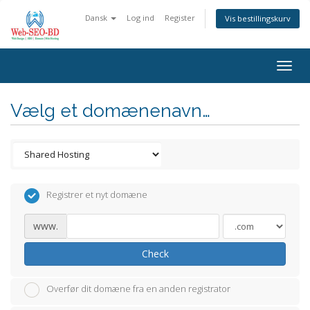
Dansk
Log ind
Register
Vis bestillingskurv
Togg
navig
Vælg et domænenavn…
Registrer et nyt domæne
www.
Check
Overfør dit domæne fra en anden registrator